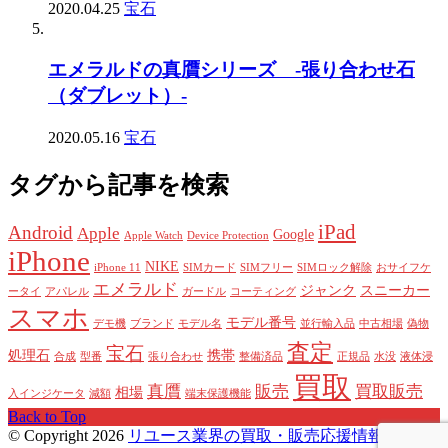
2020.04.25
宝石
エメラルドの真贋シリーズ -張り合わせ石
（ダブレット）-
2020.05.16
宝石
タグから記事を検索
iPad
Android
Apple
Google
Apple Watch
Device Protection
iPhone
NIKE
iPhone 11
SIMカード
SIMフリー
SIMロック解除
おサイフケ
エメラルド
ジャンク
スニーカー
ータイ
アパレル
ガードル
コーティング
スマホ
モデル番号
デモ機
ブランド
モデル名
並行輸入品
中古相場
偽物
査定
宝石
処理石
携帯
合成
型番
張り合わせ
整備済品
正規品
水没
液体浸
買取
真贋
販売
買取販売
相場
入インジケータ
減額
端末保護機能
Back to Top
© Copyright 2026
リユース業界の買取・販売応援情報サイト