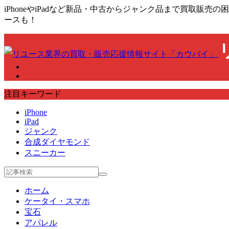
iPhoneやiPadなど新品・中古からジャンク品まで買取
ースも！
注目キーワード
iPhone
iPad
ジャンク
合成ダイヤモンド
スニーカー
ホーム
ケータイ・スマホ
宝石
アパレル