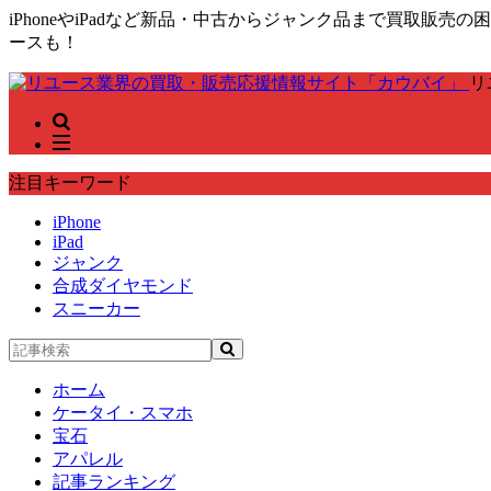
iPhoneやiPadなど新品・中古からジャンク品まで買取
ースも！
リ
注目キーワード
iPhone
iPad
ジャンク
合成ダイヤモンド
スニーカー
ホーム
ケータイ・スマホ
宝石
アパレル
記事ランキング