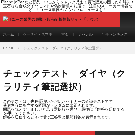
iPhoneやiPadなど新品・中古からジャンク品まで買取販売の困ったを解決！
宝石なら合成ダイヤモンドや偽物情報をお届け！注目のスニーカー情報な
ど、リユース業界のノウハウやニュースも！
ホーム
ケータイ・スマホ
宝石
アパレル
記事ランキング
HOME
チェックテスト ダイヤ（クラリティ筆記選択）
チェックテスト ダイヤ（ク
ラリティ筆記選択）
このテストは、先程受講いただいたセミナーの確認テストです
受講内容に相当する問題がランダムに出題されます。
問題を読んで、正しいと思う選択肢を選び、最後に「解答を送信する」
を押してください。
解答を送信するとその場で正答率と模範解答が表示されます。