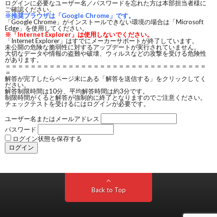
ログインに必要なユーザー名／パスワードを忘れた方は本部担当者様に
ご確認ください。
※推奨ブラウザは「Google Chrome」です。
「Google Chrome」がインストールできない環境の場合は「Microsoft
Edge」を使用してください。
※「Internet Explorer」は使用しないでください。
「Internet Explorer」はすでにメーカーサポートが終了しています。
未公開の危険な脆弱性に対するアップデートが実行されていません。
大切なデータや情報の盗難や破壊、ウィルスなどの攻撃を受ける危険性
があります。
＝＝＝＝＝＝＝＝＝＝＝＝＝＝＝＝＝＝＝＝＝＝＝＝＝＝＝＝＝＝＝＝
＝
解答が完了したらページ末にある「解答を送信する」をクリックしてく
ださい。
解答制限時間は10分、平均解答時間は約3分です。
制限時間がくると解答が強制的に終了となりますのでご注意ください。
チェックテストを受けるにはログインが必要です。
ユーザー名またはメールアドレス
パスワード
ログイン状態を保存する
Back to Top