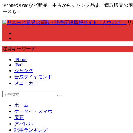
iPhoneやiPadなど新品・中古からジャンク品まで買取
ースも！
リ
注目キーワード
iPhone
iPad
ジャンク
合成ダイヤモンド
スニーカー
ホーム
ケータイ・スマホ
宝石
アパレル
記事ランキング